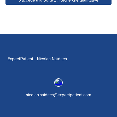
J'accède à la Boîte 2 : Recherche qualitative
ExpectPatient -
Nicolas Naïditch
nicolas.naiditch@expectpatient.com