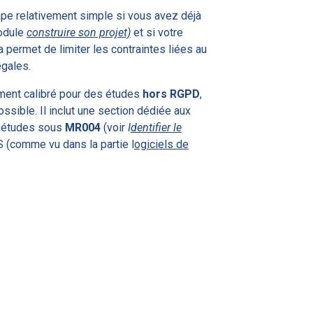
ape relativement simple si vous avez déjà
module
construire son projet)
et si votre
 permet de limiter les contraintes liées au
égales.
ment calibré pour des études
hors RGPD
,
ible. Il inclut une section dédiée aux
x études sous
MR004
(voir
I
dentifier le
 (comme vu dans la partie l
ogiciels de