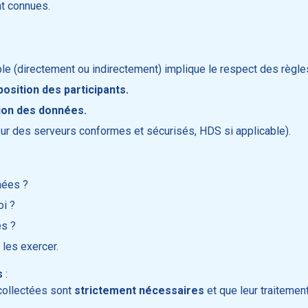
nt connues.
ble (directement ou indirectement) implique le respect des règles
position des participants.
tion des données.
r des serveurs conformes et sécurisés, HDS si applicable).
nées ?
i ?
s ?
 les exercer.
s
:
collectées sont
strictement nécessaires
et que leur traitemen