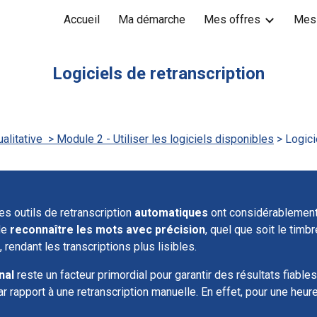
Accueil
Ma démarche
Mes offres
Mes
ip to main content
Skip to navigat
Logiciels de retranscription
ualitative
> Module 2 - Utiliser les logiciels disponibles
> Logici
s outils de retranscription
automatiques
ont considérablement
de
reconnaître les mots avec précision
, quel que soit le timbr
, rendant les transcriptions plus lisibles.
nal
reste un facteur primordial pour garantir des résultats fiables
r rapport à une retranscription manuelle. En effet, pour une heur