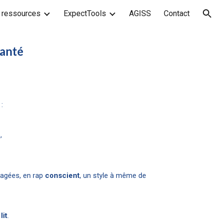
 ressources
ExpectTools
AGISS
Contact
ion
santé
 :
,
gagées, en rap
conscient
, un style à même de
lit
.