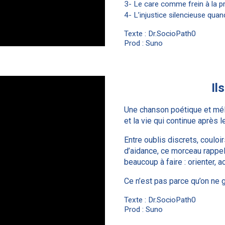
3- Le care comme frein à la 
4- L’injustice silencieuse quan
Texte : Dr.SocioPath0
Prod : Suno
Il
Une chanson poétique et mél
et la vie qui continue après 
Entre oublis discrets, couloi
d’aidance, ce morceau rappell
beaucoup à faire : orienter, 
Ce n’est pas parce qu’on ne g
Texte : Dr.SocioPath0
Prod : Suno