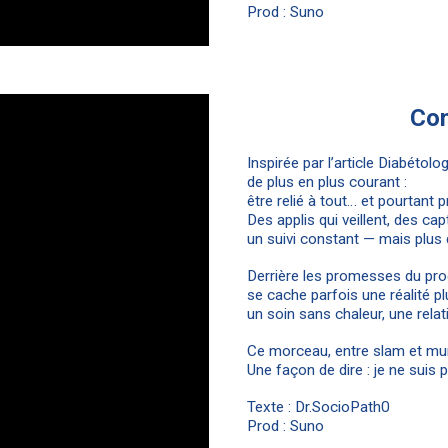
Prod : Suno
Con
Inspirée par l’article Diabéto
de plus en plus courant :
être relié à tout… et pourtant
Des applis qui veillent, des cap
un suivi constant — mais plus 
Derrière les promesses du pro
se cache parfois une réalité pl
un soin sans chaleur, une rela
Ce morceau, entre slam et mur
Une façon de dire : je ne suis
Texte : Dr.SocioPath0
Prod : Suno