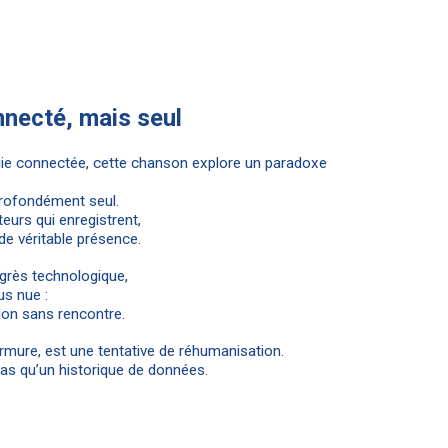
necté, mais seul
logie connectée, cette chanson explore un paradoxe
 profondément seul.
teurs qui enregistrent,
de véritable présence.
grès technologique,
us nue :
tion sans rencontre.
mure, est une tentative de réhumanisation.
 pas qu’un historique de données.