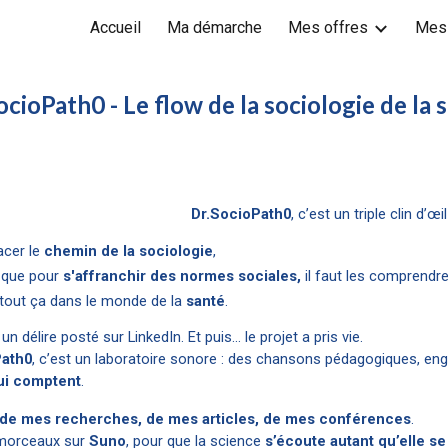
Accueil
Ma démarche
Mes offres
Mes
ip to main content
Skip to navigat
ocioPath0 - Le flow de la sociologie de la 
Dr.SocioPath0
, c’est un triple clin d’œil
racer le
chemin de la sociologie
,
e que pour
s'affranchir des normes sociales,
il faut les
comprendre
 tout ça dans le monde de la
santé
.
e un délire posté sur LinkedIn. Et puis… le projet a pris vie.
Path0
, c’est un laboratoire sonore : des chansons pédagogiques, en
ui comptent
.
 de mes recherches, de mes articles, de mes conférences
.
 morceaux sur
Suno
, pour que la science
s’écoute autant qu’elle se 