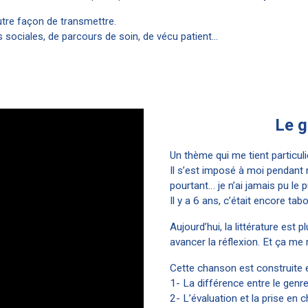
tre façon de transmettre.
tés sociales, de parcours de soin, de vécu patient…
Le g
Un thème qui me tient particul
Il s’est imposé à moi pendant m
pourtant… je n’ai jamais pu le pu
Il y a 6 ans, c’était encore tab
Aujourd’hui, la littérature est 
avancer la réflexion. Et ça me r
Cette chanson est construite 
1- La différence entre le genre
2- L’évaluation et la prise en 