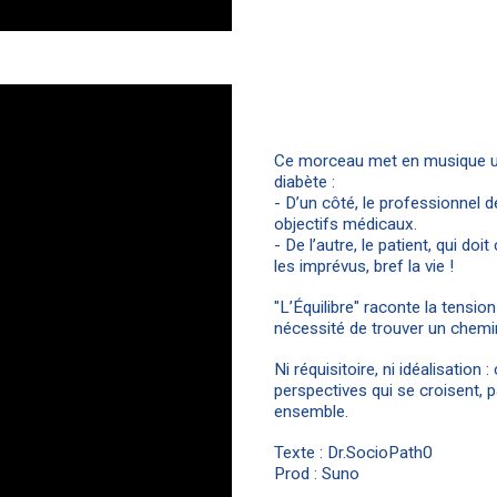
Ce morceau met en musique une
diabète :
- D’un côté, le professionnel d
objectifs médicaux.
- De l’autre, le patient, qui doit
les imprévus, bref la vie !
"L’Équilibre" raconte la tension
nécessité de trouver un chem
Ni réquisitoire, ni idéalisatio
perspectives qui se croisent, 
ensemble.
Texte : Dr.SocioPath0
Prod : Suno