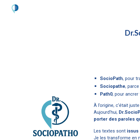
Sk
Dr.S
SocioPath
, pour t
Sociopathe
, parc
Path0
, pour ancrer
À l’origine, c’était just
Aujourd’hui,
Dr.Socio
porter des paroles q
Les textes sont
issus
Je les transforme en