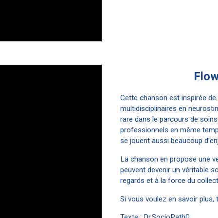
Flow
Cette chanson est inspirée de
multidisciplinaires en neurost
rare dans le parcours de soins 
professionnels en même temps
se jouent aussi beaucoup d’enj
La chanson en propose une ve
peuvent devenir un véritable sou
regards et à la force du collect
Si vous voulez en savoir plus,
Texte : Dr.SocioPath0