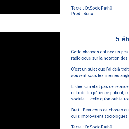
Texte : Dr.SocioPath0
Prod : Suno
5 ét
Cette chanson est née un peu 
radiologue sur la notation des
C’est un sujet que j’ai déjà trai
souvent sous les mêmes angle
L’idée ici n’était pas de relan
celui de l’expérience patient, c
sociale — celle qu’on oublie to
Bref : Beaucoup de choses qu’
qui s'improvisent sociologues.
Texte : Dr.SocioPath0