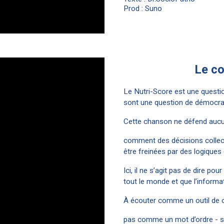
Prod : Suno
Le co
Le Nutri-Score est une questi
sont une question de démocrati
Cette chanson ne défend aucun
comment des décisions collecti
être freinées par des logiques 
Ici, il ne s’agit pas de dire po
tout le monde et que l’informat
À écouter comme un outil de
pas comme un mot d’ordre - sau